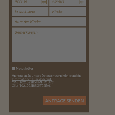
Newsletter
Hier finden Sie unsere
Datenschutzrichtlinie und die
Informationen zum Widerruf.
CIN: IT021022B5UMHTQUY9
CIN: IT021022B5X5T22EAS
ANFRAGE SENDEN