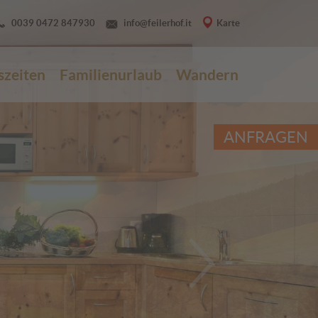
0039 0472 847930
info@feilerhof.it
Karte
szeiten
Familienurlaub
Wandern
ANFRAGEN